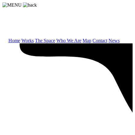
Home
Works
The Space
Who We Are
Map
Contact
News