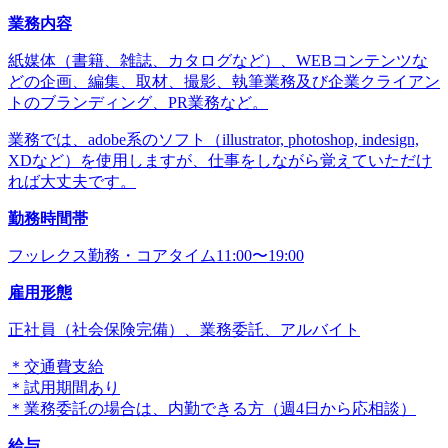
業務内容
紙媒体（書籍、雑誌、カタログなど）、WEBコンテンツな
どの企画、編集、取材、撮影、執筆業務及び企業クライアン
トのブランディング、PR業務など。
業務では、adobe系のソフト（illustrator, photoshop, indesign,
XDなど）を使用しますが、仕事をしながら覚えていただけ
れば大丈夫です。
勤務時間帯
フッレクス勤務・コアタイム11:00〜19:00
雇用形態
正社員（社会保険完備）、業務委託、アルバイト
＊交通費支給
＊試用期間あり
＊業務委託の場合は、内勤できる方（週4日から応相談）
給与