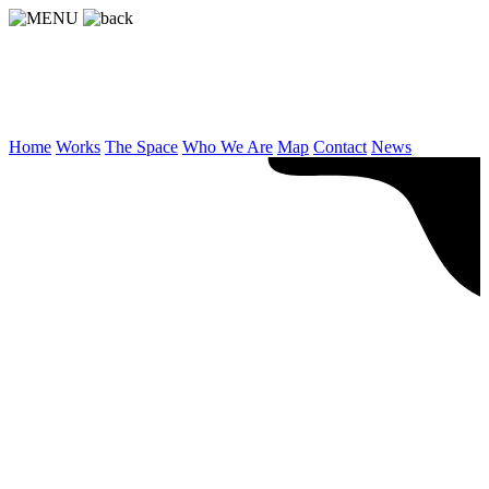
Home
Works
The Space
Who We Are
Map
Contact
News