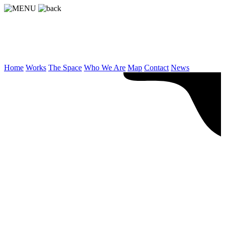
Home
Works
The Space
Who We Are
Map
Contact
News