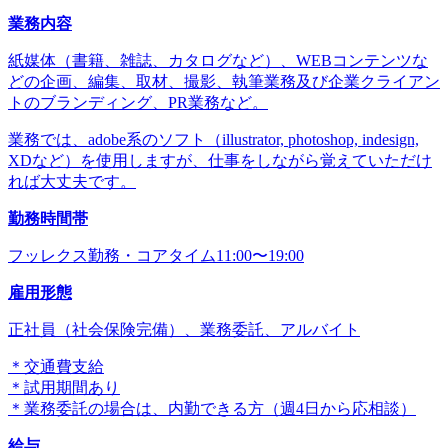
業務内容
紙媒体（書籍、雑誌、カタログなど）、WEBコンテンツな
どの企画、編集、取材、撮影、執筆業務及び企業クライアン
トのブランディング、PR業務など。
業務では、adobe系のソフト（illustrator, photoshop, indesign,
XDなど）を使用しますが、仕事をしながら覚えていただけ
れば大丈夫です。
勤務時間帯
フッレクス勤務・コアタイム11:00〜19:00
雇用形態
正社員（社会保険完備）、業務委託、アルバイト
＊交通費支給
＊試用期間あり
＊業務委託の場合は、内勤できる方（週4日から応相談）
給与